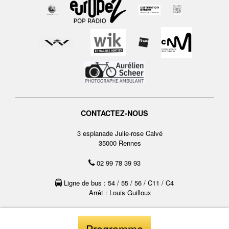
CONTACTEZ-NOUS
3 esplanade Julie-rose Calvé
35000 Rennes
02 99 78 39 93
Ligne de bus : 54 / 55 / 56 / C11 / C4
Arrêt : Louis Guilloux
mentions légales
cgv
Programme