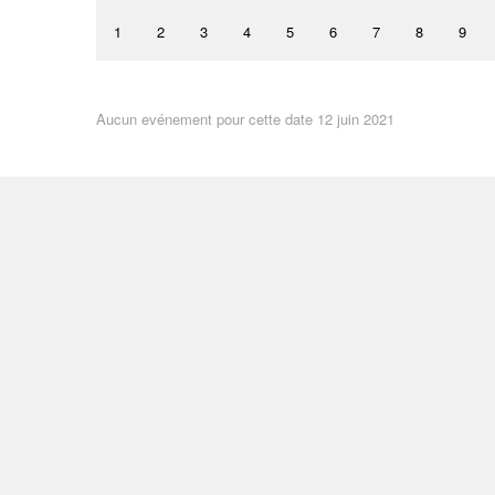
1
2
3
4
5
6
7
8
9
Aucun evénement pour cette date 12 juin 2021