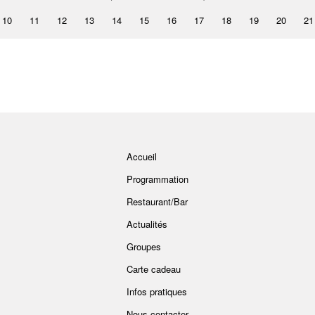
10
11
12
13
14
15
16
17
18
19
20
21
Accueil
Programmation
Restaurant/Bar
Actualités
Groupes
Carte cadeau
Infos pratiques
Nous contacter