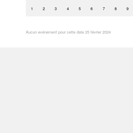
1
2
3
4
5
6
7
8
9
Aucun evénement pour cette date 25 février 2024