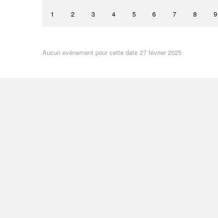
1
2
3
4
5
6
7
8
9
Aucun evénement pour cette date 27 février 2025