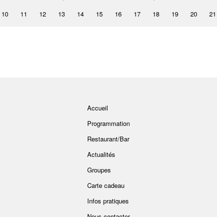
10
11
12
13
14
15
16
17
18
19
20
21
Accueil
Programmation
Restaurant/Bar
Actualités
Groupes
Carte cadeau
Infos pratiques
Nous contacter