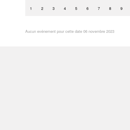
1
2
3
4
5
6
7
8
9
Aucun evénement pour cette date 06 novembre 2023