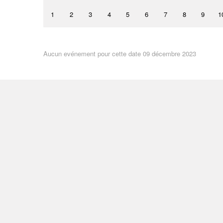
1
2
3
4
5
6
7
8
9
1
Aucun evénement pour cette date 09 décembre 2023