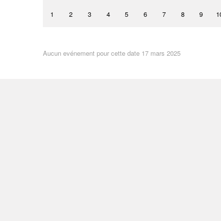
1
2
3
4
5
6
7
8
9
1
Aucun evénement pour cette date 17 mars 2025