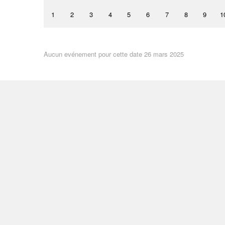
1
2
3
4
5
6
7
8
9
1
Aucun evénement pour cette date 26 mars 2025