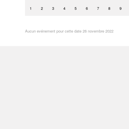
1
2
3
4
5
6
7
8
9
Aucun evénement pour cette date 26 novembre 2022