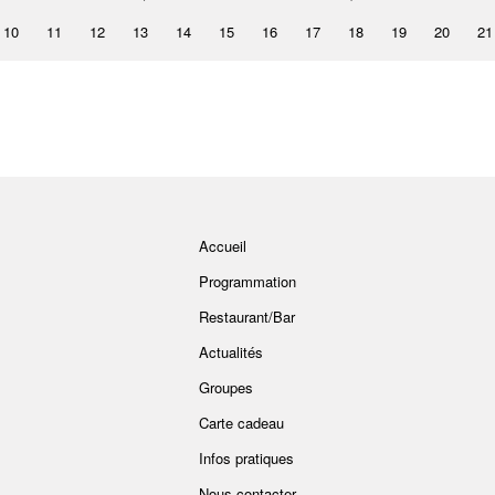
10
11
12
13
14
15
16
17
18
19
20
21
Accueil
Programmation
Restaurant/Bar
Actualités
Groupes
Carte cadeau
Infos pratiques
Nous contacter