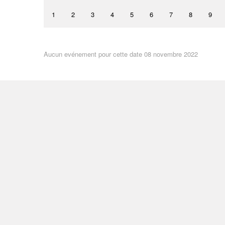
1
2
3
4
5
6
7
8
9
Aucun evénement pour cette date 08 novembre 2022