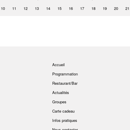
10
11
12
13
14
15
16
17
18
19
20
21
Accueil
Programmation
Restaurant/Bar
Actualités
Groupes
Carte cadeau
Infos pratiques
Nous contacter