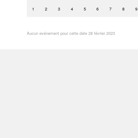
1
2
3
4
5
6
7
8
9
Aucun evénement pour cette date 28 février 2023