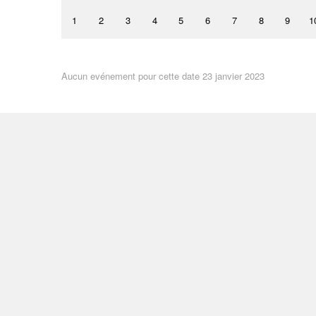
1
2
3
4
5
6
7
8
9
1
Aucun evénement pour cette date 23 janvier 2023