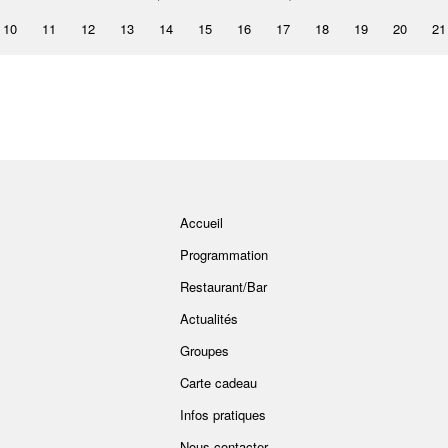
10
11
12
13
14
15
16
17
18
19
20
21
Accueil
Programmation
Restaurant/Bar
Actualités
Groupes
Carte cadeau
Infos pratiques
Nous contacter