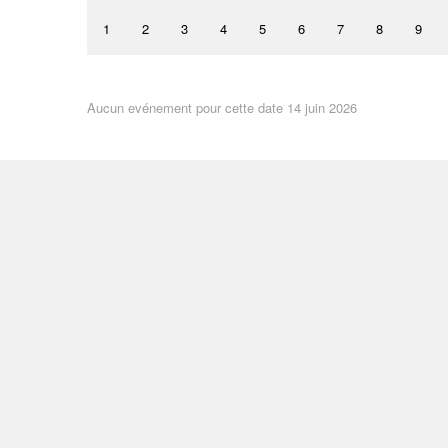
1
2
3
4
5
6
7
8
9
Aucun evénement pour cette date 14 juin 2026