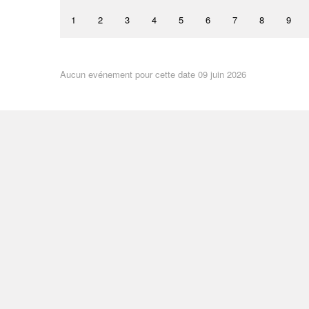
1
2
3
4
5
6
7
8
9
Aucun evénement pour cette date 09 juin 2026