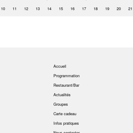
10
11
12
13
14
15
16
17
18
19
20
21
Accueil
Programmation
Restaurant/Bar
Actualités
Groupes
Carte cadeau
Infos pratiques
Nous contacter