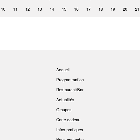
10
11
12
13
14
15
16
17
18
19
20
21
Accueil
Programmation
Restaurant/Bar
Actualités
Groupes
Carte cadeau
Infos pratiques
Nous contacter