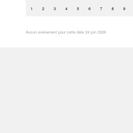
1
2
3
4
5
6
7
8
9
Aucun evénement pour cette date 24 juin 2026