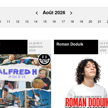
<
Août 2026
>
0
11
12
13
14
15
16
17
18
19
20
21
Le jeudi 3
Le 4 e
H
Roman Doduik
septembre
septe
2026
2026