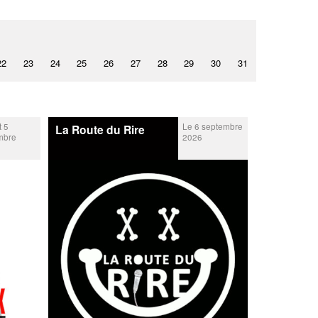
22
23
24
25
26
27
28
29
30
31
t 5
Le 6 septembre
La Route du Rire
mbre
2026