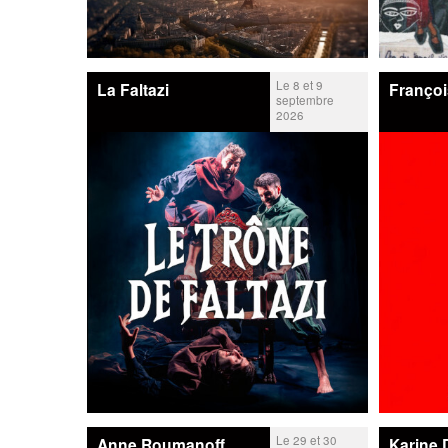
Le 8 et 9
La Faltazi
Franço
septembre
2026
Le 29 et 30
Anne Roumanoff
Karine 