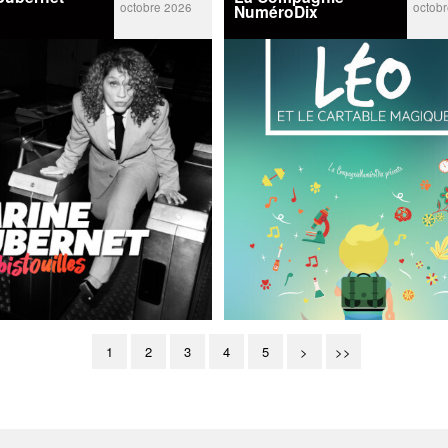
octobre 2026
octob
NuméroDix
1
2
3
4
5
>
>>