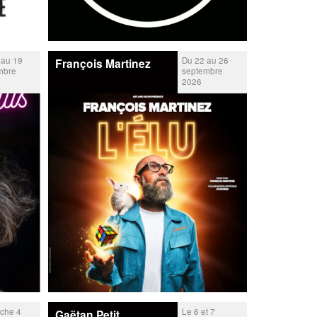
 au 19
Du 22 au 26
François Martinez
mbre
septembre
2026
che 4
Le 6 et 7
Gaëtan Petit