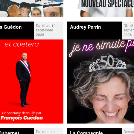
Du 10 au 12
DU 15
is Guédon
Audrey Perrin
septembre
septe
2026
2026
Du 1er au 3
Diman
Dubernet
La Compagnie