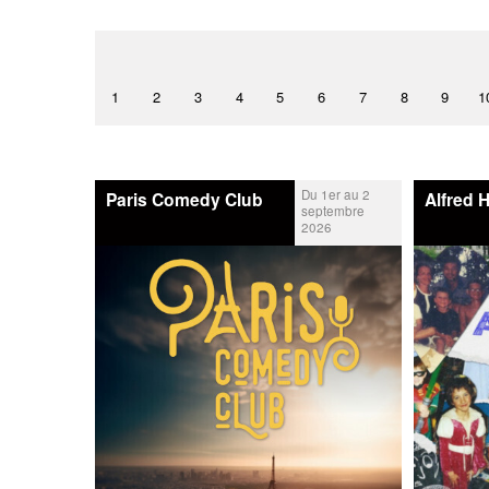
1
2
3
4
5
6
7
8
9
1
Du 1er au 2
Paris Comedy Club
Alfred 
septembre
2026